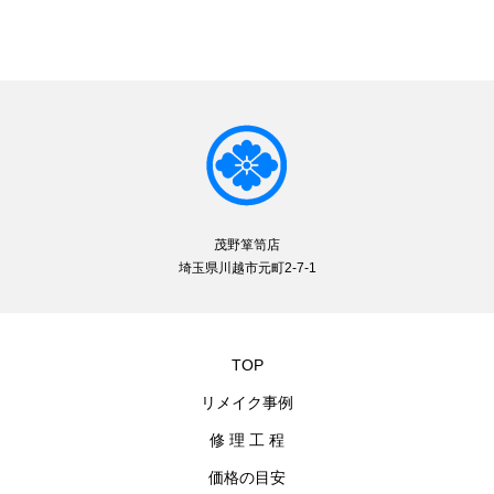
茂野箪笥店
埼玉県川越市元町2-7-1
TOP
リメイク事例
修 理 工 程
価格の目安